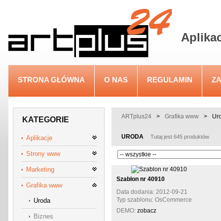
Aplika
STRONA GŁÓWNA
O NAS
REGULAMIN
Z
ARTplus24
>
Grafika www
>
Ur
KATEGORIE
URODA
Tutaj jest 645 produktów
Aplikacje
Strony www
Marketing
Szablon nr 40910
Grafika www
Data dodania: 2012-09-21
Typ szablonu: OsCommerce
Uroda
DEMO:
zobacz
Biznes