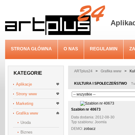
Aplika
STRONA GŁÓWNA
O NAS
REGULAMIN
Z
ARTplus24
>
Grafika www
>
Kul
KATEGORIE
KULTURA I SPOŁECZEŃSTWO
Tu
Aplikacje
Strony www
Marketing
Szablon nr 40673
Grafika www
Data dodania: 2012-08-30
Typ szablonu: Joomla
Uroda
DEMO:
zobacz
Biznes